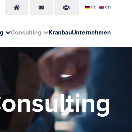
de
en
ng
Consulting
Kranbau
Unternehmen
onsulting